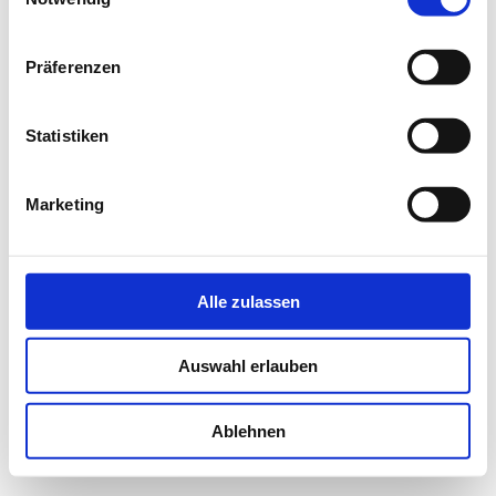
Existenzgründer
Seminare
Präferenzen
Tokenisierung
Erfahrungen/Netzwerk
Kontakt
Statistiken
Impressum
Datenschutzerklärung
Marketing
Druckversion
|
Sitemap
Login
G-BW90JDKJ9W
Webansicht
Alle zulassen
Auswahl erlauben
Ablehnen