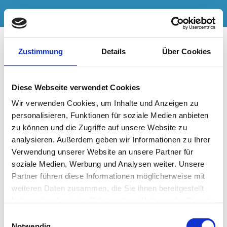
Zustimmung
Details
Über Cookies
Diese Webseite verwendet Cookies
Wir verwenden Cookies, um Inhalte und Anzeigen zu
personalisieren, Funktionen für soziale Medien anbieten
zu können und die Zugriffe auf unsere Website zu
MeisCon
analysieren. Außerdem geben wir Informationen zu Ihrer
Verwendung unserer Website an unsere Partner für
soziale Medien, Werbung und Analysen weiter. Unsere
Sitemap
Partner führen diese Informationen möglicherweise mit
weiteren Daten zusammen, die Sie ihnen bereitgestellt
haben oder die sie im Rahmen Ihrer Nutzung der Dienste
Home
gesammelt haben.
Einwilligungsauswahl
Beratungsangebot
Notwendig